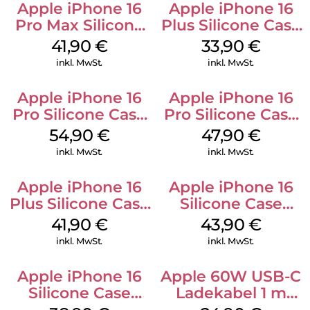
Apple iPhone 16
Apple iPhone 16
Pro Max Silicone
Plus Silicone Case
Case MagSafe
MagSafe Lake
41,90
€
33,90
€
Ultramarine
Green
inkl. MwSt.
inkl. MwSt.
Apple iPhone 16
Apple iPhone 16
Pro Silicone Case
Pro Silicone Case
MagSafe Black
MagSafe Denim
54,90
€
47,90
€
inkl. MwSt.
inkl. MwSt.
Apple iPhone 16
Apple iPhone 16
Plus Silicone Case
Silicone Case
MagSafe Stone
MagSafe Plum
41,90
€
43,90
€
Gray
inkl. MwSt.
inkl. MwSt.
Apple iPhone 16
Apple 60W USB-C
Silicone Case
Ladekabel 1 m
MagSafe
Weiß