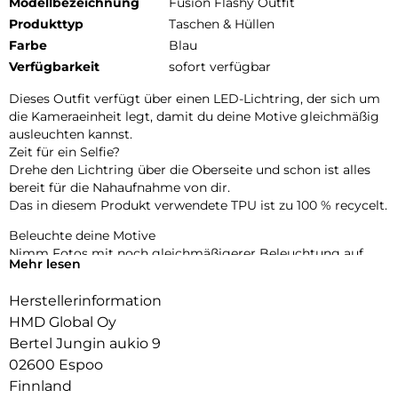
Modellbezeichnung
Fusion Flashy Outfit
Produkttyp
Taschen & Hüllen
Farbe
Blau
Verfügbarkeit
sofort verfügbar
Dieses Outfit verfügt über einen LED-Lichtring, der sich um
die Kameraeinheit legt, damit du deine Motive gleichmäßig
ausleuchten kannst.
Zeit für ein Selfie?
Drehe den Lichtring über die Oberseite und schon ist alles
bereit für die Nahaufnahme von dir.
Das in diesem Produkt verwendete TPU ist zu 100 % recycelt.
Beleuchte deine Motive
Nimm Fotos mit noch gleichmäßigerer Beleuchtung auf,
Mehr lesen
und das sowohl mit der Rück- als auch mit der Selfie-
Kamera.
Herstellerinformation
Steuerung der Farbtemperatur
HMD Global Oy
Wähle in der Kamera-App wärmeres oder kühleres Licht.
Bertel Jungin aukio 9
02600 Espoo
Das Flashy Outfit ist in Blau und Rosa erhältlich.
Finnland