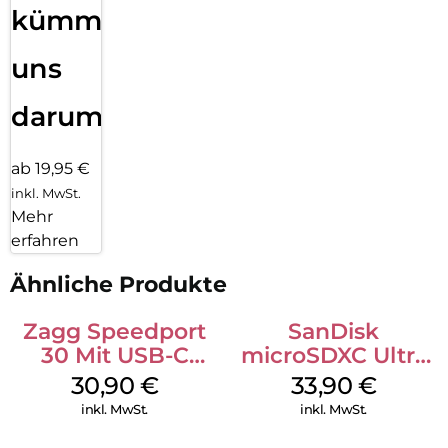
kümmern
uns
darum!
ab 19,95 €
inkl. MwSt.
Mehr
erfahren
Ähnliche Produkte
Zagg Speedport
SanDisk
30 Mit USB-C
microSDXC Ultra
Kabel Weiß
128 GB + Adapter
30,90
€
33,90
€
Mobile
inkl. MwSt.
inkl. MwSt.