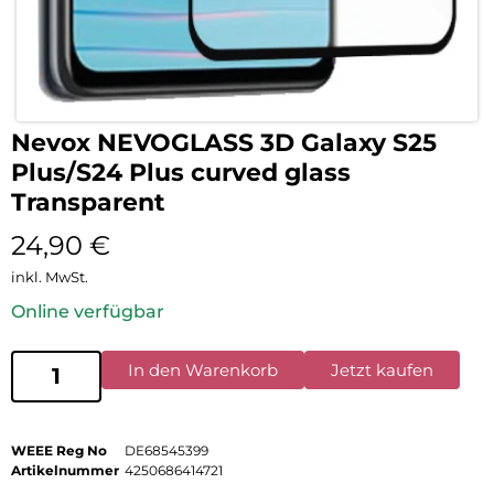
Nevox NEVOGLASS 3D Galaxy S25
Plus/S24 Plus curved glass
Transparent
24,90
€
inkl. MwSt.
Online verfügbar
In den Warenkorb
Jetzt kaufen
WEEE Reg No
DE68545399
Artikelnummer
4250686414721