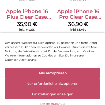
Apple iPhone 16
Apple iPhone 16
Plus Clear Case
Pro Clear Case
MagSafe
MagSafe
35,90
€
36,90
€
Transparent
Transparent
inkl. MwSt.
inkl. MwSt.
Um unsere Website für Dich optimal zu gestalten und fortlaufend
verbessern zu können, verwenden wir Cookies. Durch die weitere
Nutzung der Website stimmst Du der Verwendung von Cookies zu.
Impressum
Weitere Informationen zu Cookies erhältst Du in unserer
Datenschutzerklärung.
AGB
✕
Datenschutz
Alle akzeptieren
Wir haben
geschlossen:
Vertrag widerrufen
Nur erforderliche akzeptieren
10.08.2026 -
18.08.2026
Hinweis zur Batterieentsorgung
Einstellungen anzeigen
Newsletter
Datenschutz
AGB