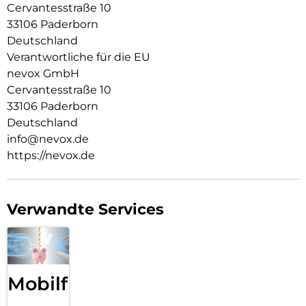
Cervantesstraße 10
9H Härtegrad
33106 Paderborn
Resistent gegen Kratzer
Deutschland
Fettabweisende Beschichtung
Verantwortliche für die EU
nevox GmbH
ULTRA-dünnes gehärtetes Glas aus Japan
Cervantesstraße 10
Keine Beeinträchtigung der Touch Bedienung
33106 Paderborn
Deutschland
Glasdicke – 0.33mm
info@nevox.de
Eckenradius – 2.5D
https://nevox.de
Material Art Crystal Klar
Verwandte Services
Mobilfunk