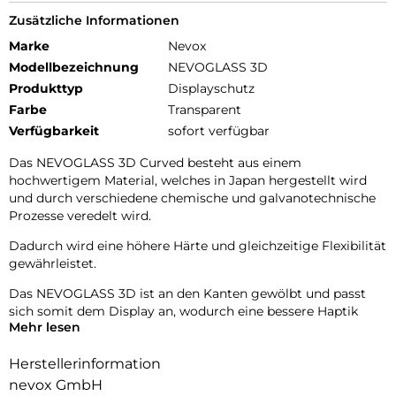
Zusätzliche Informationen
Marke
Nevox
Modellbezeichnung
NEVOGLASS 3D
Produkttyp
Displayschutz
Farbe
Transparent
Verfügbarkeit
sofort verfügbar
Das NEVOGLASS 3D Curved besteht aus einem
hochwertigem Material, welches in Japan hergestellt wird
und durch verschiedene chemische und galvanotechnische
Prozesse veredelt wird.
Dadurch wird eine höhere Härte und gleichzeitige Flexibilität
gewährleistet.
Das NEVOGLASS 3D ist an den Kanten gewölbt und passt
sich somit dem Display an, wodurch eine bessere Haptik
Mehr lesen
erzielt.
Durch die Umformungen wird das komplette Display
Herstellerinformation
zuverlässig geschützt.
nevox GmbH