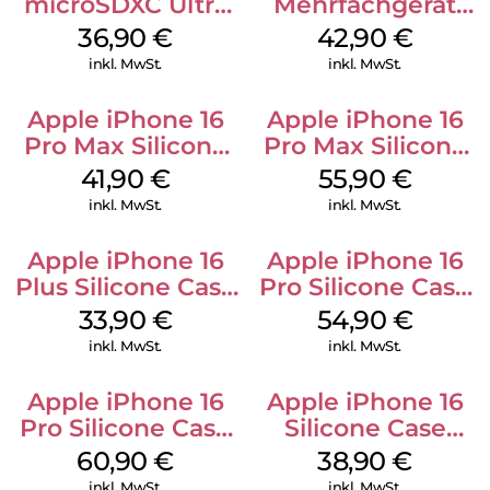
microSDXC Ultra
Mehrfachgerät
128 GB + Adapter
Luna Grey
36,90
€
42,90
€
Mobile
inkl. MwSt.
inkl. MwSt.
Apple iPhone 16
Apple iPhone 16
Pro Max Silicone
Pro Max Silicone
Case MagSafe
Case MagSafe
41,90
€
55,90
€
Ultramarine
Stone Gray
inkl. MwSt.
inkl. MwSt.
Apple iPhone 16
Apple iPhone 16
Plus Silicone Case
Pro Silicone Case
MagSafe Lake
MagSafe Black
33,90
€
54,90
€
Green
inkl. MwSt.
inkl. MwSt.
Apple iPhone 16
Apple iPhone 16
Pro Silicone Case
Silicone Case
MagSafe Stone
MagSafe
60,90
€
38,90
€
Gray
Ultramarine
inkl. MwSt.
inkl. MwSt.