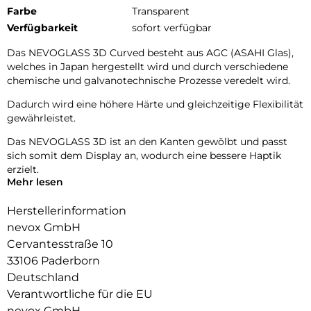
Farbe
Transparent
Verfügbarkeit
sofort verfügbar
Das NEVOGLASS 3D Curved besteht aus AGC (ASAHI Glas),
welches in Japan hergestellt wird und durch verschiedene
chemische und galvanotechnische Prozesse veredelt wird.
Dadurch wird eine höhere Härte und gleichzeitige Flexibilität
gewährleistet.
Das NEVOGLASS 3D ist an den Kanten gewölbt und passt
sich somit dem Display an, wodurch eine bessere Haptik
erzielt.
Mehr lesen
Durch die Umformungen wird das komplette Display
zuverlässig geschützt.
Herstellerinformation
nevox GmbH
Glasdicke – 0.33mm
Cervantesstraße 10
Eckenradius – 2.5D
Material Art Crystal Klar
33106 Paderborn
Deutschland
Verantwortliche für die EU
nevox GmbH