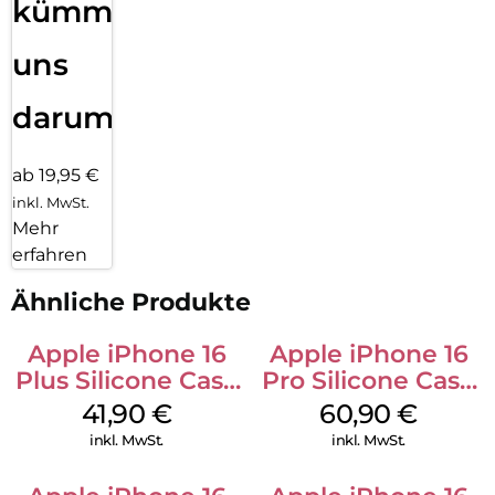
kümmern
uns
darum!
ab 19,95 €
inkl. MwSt.
Mehr
erfahren
Ähnliche Produkte
Apple iPhone 16
Apple iPhone 16
Plus Silicone Case
Pro Silicone Case
MagSafe Stone
MagSafe Stone
41,90
€
60,90
€
Gray
Gray
inkl. MwSt.
inkl. MwSt.