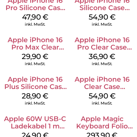
Apple iPhone 16
Apple iPhone 16
Pro Silicone Case
Silicone Case
MagSafe Denim
MagSafe Lake
47,90
€
54,90
€
Green
inkl. MwSt.
inkl. MwSt.
Apple iPhone 16
Apple iPhone 16
Pro Max Clear
Pro Clear Case
Case MagSafe
MagSafe
29,90
€
36,90
€
Transparent
Transparent
inkl. MwSt.
inkl. MwSt.
Apple iPhone 16
Apple iPhone 16
Plus Silicone Case
Clear Case
MagSafe Black
MagSafe
28,90
€
54,90
€
Transparent
inkl. MwSt.
inkl. MwSt.
Apple 60W USB-C
Apple Magic
Ladekabel 1 m
Keyboard Folio
Weiß
iPad 10.9″ (10.Gen.)
24,90
€
293,90
€