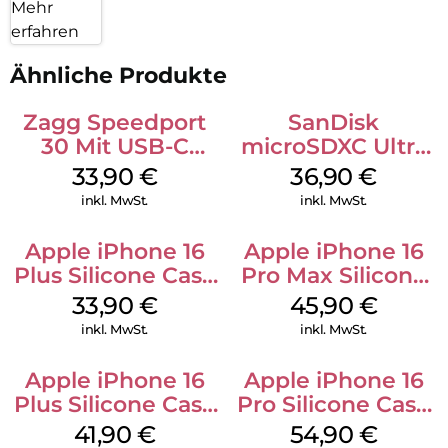
Mehr
erfahren
Ähnliche Produkte
Zagg Speedport
SanDisk
30 Mit USB-C
microSDXC Ultra
Kabel Weiß
128 GB + Adapter
33,90
€
36,90
€
Mobile
inkl. MwSt.
inkl. MwSt.
Apple iPhone 16
Apple iPhone 16
Plus Silicone Case
Pro Max Silicone
MagSafe Lake
Case MagSafe
33,90
€
45,90
€
Green
Ultramarine
inkl. MwSt.
inkl. MwSt.
Apple iPhone 16
Apple iPhone 16
Plus Silicone Case
Pro Silicone Case
MagSafe Stone
MagSafe Black
41,90
€
54,90
€