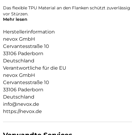
Das flexible TPU Material an den Flanken schützt zuverlässig
vor Stürzen.
Mehr lesen
Das Display ist durch die seitlichen Flanken geschützt.
Herstellerinformation
Durch die spezielle Beschichtung behält ihr Smartphone die
nevox GmbH
Griffigkeit und wirkt edel.
Cervantesstraße 10
Die Anschlüsse, Knöpfe und Kamera bleiben voll zugänglich.
33106 Paderborn
Deutschland
Hochwertiges Schmutzabweisendes Material und
Schockproof durch eingearbeitete Luftpolster in den Ecken.
Verantwortliche für die EU
nevox GmbH
Cervantesstraße 10
33106 Paderborn
Deutschland
info@nevox.de
https://nevox.de