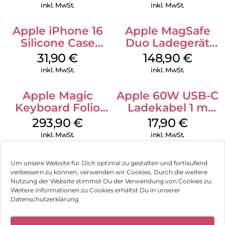
Gray
inkl. MwSt.
inkl. MwSt.
Apple iPhone 16
Apple MagSafe
Silicone Case
Duo Ladegerät
MagSafe Fuchsia
Weiß
31,90
€
148,90
€
inkl. MwSt.
inkl. MwSt.
Apple Magic
Apple 60W USB-C
Keyboard Folio
Ladekabel 1 m
iPad 10.9″ (10.Gen.)
Weiß
293,90
€
17,90
€
Weiß
inkl. MwSt.
inkl. MwSt.
Um unsere Website für Dich optimal zu gestalten und fortlaufend
verbessern zu können, verwenden wir Cookies. Durch die weitere
Nutzung der Website stimmst Du der Verwendung von Cookies zu.
Impressum
Weitere Informationen zu Cookies erhältst Du in unserer
Datenschutzerklärung.
AGB
✕