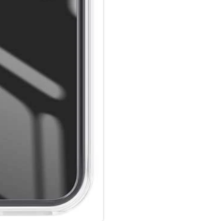
Hochwertiges Schmutzabweise
Luftpolster in den Ecken.