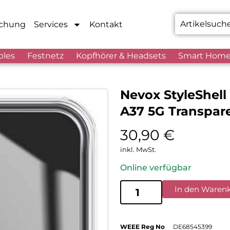
chung
Services
Kontakt
bles
Festnetz
Kopfhörer & Headsets
Smart Hom
Nevox StyleShel
A37 5G Transpar
30,90
€
inkl. MwSt.
Online verfügbar
In den Waren
WEEE Reg No
DE68545399