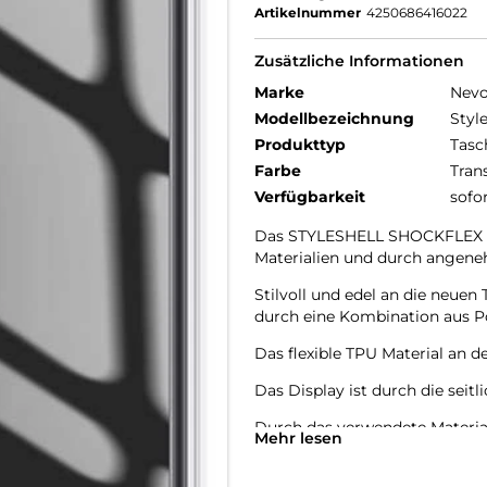
Artikelnummer
4250686416022
Zusätzliche Informationen
Marke
Nev
Modellbezeichnung
Styl
Produkttyp
Tasc
Farbe
Tran
Verfügbarkeit
sofo
Das STYLESHELL SHOCKFLEX be
Materialien und durch angene
Stilvoll und edel an die neu
durch eine Kombination aus P
Das flexible TPU Material an d
Das Display ist durch die seit
Durch das verwendete Material
Mehr lesen
Farbe des Smartphones, passe
Die Anschlüsse, Knöpfe und Ka