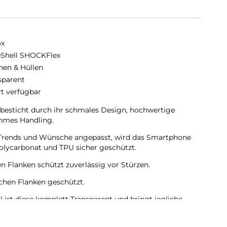
ox
eShell SHOCKFlex
hen & Hüllen
sparent
rt verfügbar
sticht durch ihr schmales Design, hochwertige
hmes Handling.
en Trends und Wünsche angepasst, wird das Smartphone
olycarbonat und TPU sicher geschützt.
en Flanken schützt zuverlässig vor Stürzen.
lichen Flanken geschützt.
 ist diese komplett Transparent und bringt jegliche
nd zur Geltung.
mera bleiben voll zugänglich.