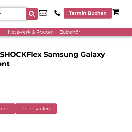
Termin Buchen
e
Netzwerk & Router
Zubehör
l SHOCKFlex Samsung Galaxy
ent
korb
Jetzt kaufen