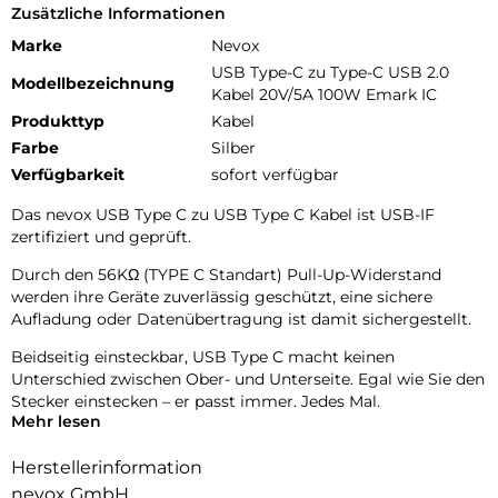
Zusätzliche Informationen
Marke
Nevox
USB Type-C zu Type-C USB 2.0
Modellbezeichnung
Kabel 20V/5A 100W Emark IC
Produkttyp
Kabel
Farbe
Silber
Verfügbarkeit
sofort verfügbar
Das nevox USB Type C zu USB Type C Kabel ist USB-IF
zertifiziert und geprüft.
Durch den 56KΩ (TYPE C Standart) Pull-Up-Widerstand
werden ihre Geräte zuverlässig geschützt, eine sichere
Aufladung oder Datenübertragung ist damit sichergestellt.
Beidseitig einsteckbar, USB Type C macht keinen
Unterschied zwischen Ober- und Unterseite. Egal wie Sie den
Stecker einstecken – er passt immer. Jedes Mal.
Mehr lesen
Der Type C Stecker ist nach der neuesten Technologie aus
einem Stück gefertigt. Somit hat dieser keine Faltkanten
Herstellerinformation
und ist damit langlebiger und robuster.
nevox GmbH