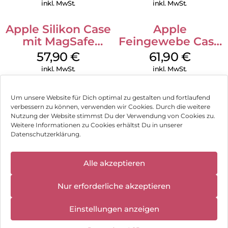
Green
inkl. MwSt.
inkl. MwSt.
Apple Silikon Case
Apple
mit MagSafe
Feingewebe Case
iPhone 14 Pro
iPhone 15 Pro
57,90
€
61,90
€
(PRODUCT)RED
MagSafe Schwarz
inkl. MwSt.
inkl. MwSt.
Um unsere Website für Dich optimal zu gestalten und fortlaufend
verbessern zu können, verwenden wir Cookies. Durch die weitere
Nutzung der Website stimmst Du der Verwendung von Cookies zu.
Impressum
Weitere Informationen zu Cookies erhältst Du in unserer
Datenschutzerklärung.
AGB
✕
Datenschutz
Alle akzeptieren
Können wir Dir behilflich sein?
Wir haben
geschlossen:
Vertrag widerrufen
Nur erforderliche akzeptieren
10.08.2026 -
18.08.2026
Hinweis zur Batterieentsorgung
Einstellungen anzeigen
Newsletter