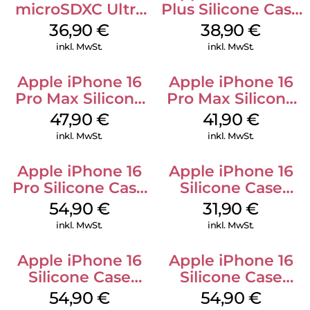
microSDXC Ultra
Plus Silicone Case
128 GB + Adapter
MagSafe Denim
36,90
€
38,90
€
Mobile
inkl. MwSt.
inkl. MwSt.
Apple iPhone 16
Apple iPhone 16
Pro Max Silicone
Pro Max Silicone
Case MagSafe
Case MagSafe
47,90
€
41,90
€
Black
Ultramarine
inkl. MwSt.
inkl. MwSt.
Apple iPhone 16
Apple iPhone 16
Pro Silicone Case
Silicone Case
MagSafe Black
MagSafe Fuchsia
54,90
€
31,90
€
inkl. MwSt.
inkl. MwSt.
Apple iPhone 16
Apple iPhone 16
Silicone Case
Silicone Case
MagSafe Lake
MagSafe Black
54,90
€
54,90
€