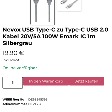
Nevox USB Type-C zu Type-C USB 2.0
Kabel 20V/5A 100W Emark IC 1m
Silbergrau
19,90
€
inkl. MwSt.
Online verfügbar
In den Warenkorb
Jetzt kaufen
WEEE Reg No
DE68545399
Artikelnummer
NEV1653