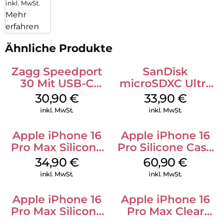
inkl. MwSt.
Mehr
erfahren
Ähnliche Produkte
Zagg Speedport
SanDisk
30 Mit USB-C
microSDXC Ultra
Kabel Weiß
128 GB + Adapter
30,90
€
33,90
€
Mobile
inkl. MwSt.
inkl. MwSt.
Apple iPhone 16
Apple iPhone 16
Pro Max Silicone
Pro Silicone Case
Case MagSafe
MagSafe Stone
34,90
€
60,90
€
Denim
Gray
inkl. MwSt.
inkl. MwSt.
Apple iPhone 16
Apple iPhone 16
Pro Max Silicone
Pro Max Clear