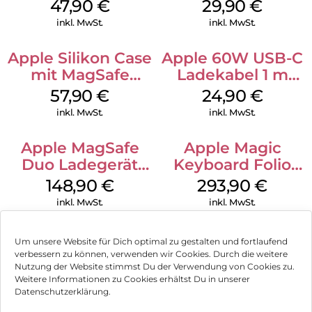
Case MagSafe
Case MagSafe
47,90
€
29,90
€
Black
Transparent
inkl. MwSt.
inkl. MwSt.
Apple Silikon Case
Apple 60W USB-C
mit MagSafe
Ladekabel 1 m
iPhone 14 Pro
Weiß
57,90
€
24,90
€
(PRODUCT)RED
inkl. MwSt.
inkl. MwSt.
Apple MagSafe
Apple Magic
Duo Ladegerät
Keyboard Folio
Weiß
iPad 10.9″ (10.Gen.)
148,90
€
293,90
€
Weiß
inkl. MwSt.
inkl. MwSt.
Um unsere Website für Dich optimal zu gestalten und fortlaufend
verbessern zu können, verwenden wir Cookies. Durch die weitere
Nutzung der Website stimmst Du der Verwendung von Cookies zu.
Impressum
Weitere Informationen zu Cookies erhältst Du in unserer
Datenschutzerklärung.
AGB