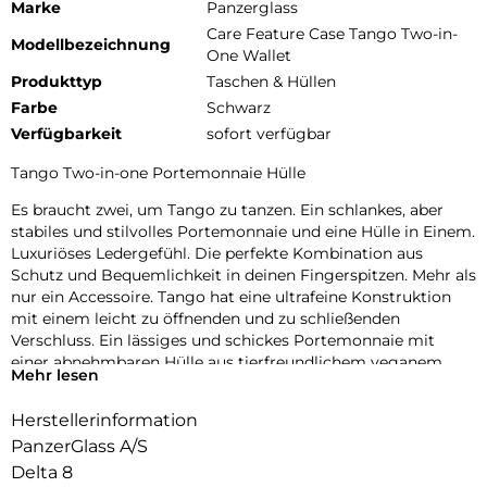
Marke
Panzerglass
Care Feature Case Tango Two-in-
Modellbezeichnung
One Wallet
Produkttyp
Taschen & Hüllen
Farbe
Schwarz
Verfügbarkeit
sofort verfügbar
Tango Two-in-one Portemonnaie Hülle
Es braucht zwei, um Tango zu tanzen. Ein schlankes, aber
stabiles und stilvolles Portemonnaie und eine Hülle in Einem.
Luxuriöses Ledergefühl. Die perfekte Kombination aus
Schutz und Bequemlichkeit in deinen Fingerspitzen. Mehr als
nur ein Accessoire. Tango hat eine ultrafeine Konstruktion
mit einem leicht zu öffnenden und zu schließenden
Verschluss. Ein lässiges und schickes Portemonnaie mit
einer abnehmbaren Hülle aus tierfreundlichem veganem
Mehr lesen
Leder. Sichere Aufbewahrung von bis zu 4 Karten. RFID-
Blockierung.
Herstellerinformation
Abnehmbare Hülle aus veganem Lux-Leder
PanzerGlass A/S
Delta 8
Sichere Aufbewahrung von bis zu 4 Karten