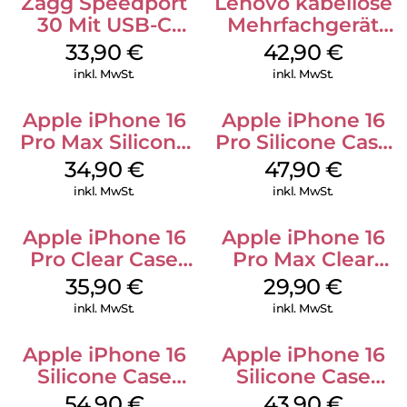
Zagg Speedport
Lenovo kabellose
30 Mit USB-C
Mehrfachgerät
Kabel Weiß
Luna Grey
33,90
€
42,90
€
inkl. MwSt.
inkl. MwSt.
Apple iPhone 16
Apple iPhone 16
Pro Max Silicone
Pro Silicone Case
Case MagSafe
MagSafe Denim
34,90
€
47,90
€
Denim
inkl. MwSt.
inkl. MwSt.
Apple iPhone 16
Apple iPhone 16
Pro Clear Case
Pro Max Clear
MagSafe
Case MagSafe
35,90
€
29,90
€
Transparent
Transparent
inkl. MwSt.
inkl. MwSt.
Apple iPhone 16
Apple iPhone 16
Silicone Case
Silicone Case
MagSafe Black
MagSafe Plum
54,90
€
43,90
€