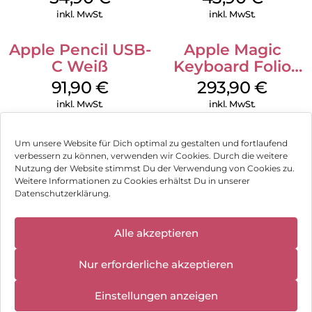
inkl. MwSt.
inkl. MwSt.
Apple Pencil USB-
Apple Magic
C Weiß
Keyboard Folio
iPad 10.9″ (10.Gen.)
91,90
€
293,90
€
Weiß
inkl. MwSt.
inkl. MwSt.
Um unsere Website für Dich optimal zu gestalten und fortlaufend
verbessern zu können, verwenden wir Cookies. Durch die weitere
Nutzung der Website stimmst Du der Verwendung von Cookies zu.
Impressum
Weitere Informationen zu Cookies erhältst Du in unserer
Datenschutzerklärung.
AGB
✕
Datenschutz
Alle akzeptieren
Wir haben
geschlossen:
Vertrag widerrufen
Nur erforderliche akzeptieren
10.08.2026 -
18.08.2026
Hinweis zur Batterieentsorgung
Einstellungen anzeigen
Newsletter