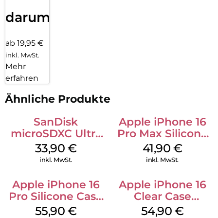
darum!
ab 19,95 €
inkl. MwSt.
Mehr
erfahren
Ähnliche Produkte
SanDisk
Apple iPhone 16
microSDXC Ultra
Pro Max Silicone
128 GB + Adapter
Case MagSafe
33,90
€
41,90
€
Mobile
Ultramarine
inkl. MwSt.
inkl. MwSt.
Apple iPhone 16
Apple iPhone 16
Pro Silicone Case
Clear Case
MagSafe Stone
MagSafe
55,90
€
54,90
€