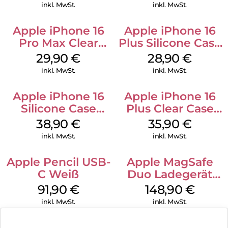
Gray
Transparent
inkl. MwSt.
inkl. MwSt.
Apple iPhone 16
Apple iPhone 16
Pro Max Clear
Plus Silicone Case
Case MagSafe
MagSafe Black
29,90
€
28,90
€
Transparent
inkl. MwSt.
inkl. MwSt.
Apple iPhone 16
Apple iPhone 16
Silicone Case
Plus Clear Case
MagSafe
MagSafe
38,90
€
35,90
€
Ultramarine
Transparent
inkl. MwSt.
inkl. MwSt.
Apple Pencil USB-
Apple MagSafe
C Weiß
Duo Ladegerät
Weiß
91,90
€
148,90
€
inkl. MwSt.
inkl. MwSt.