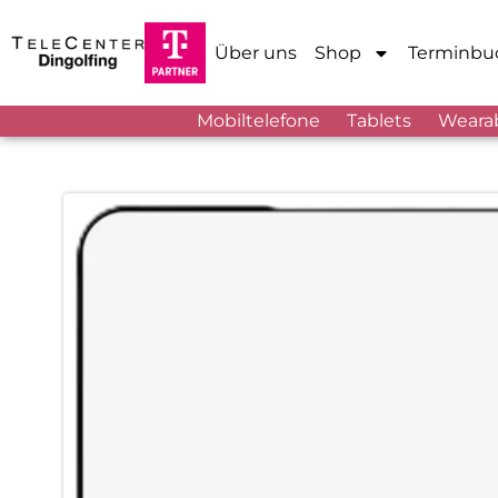
Über uns
Shop
Terminbu
Mobiltelefone
Tablets
Weara