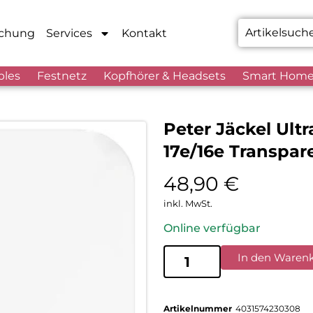
chung
Services
Kontakt
bles
Festnetz
Kopfhörer & Headsets
Smart Hom
Peter Jäckel Ultr
17e/16e Transpar
48,90
€
inkl. MwSt.
Online verfügbar
In den Waren
Artikelnummer
4031574230308