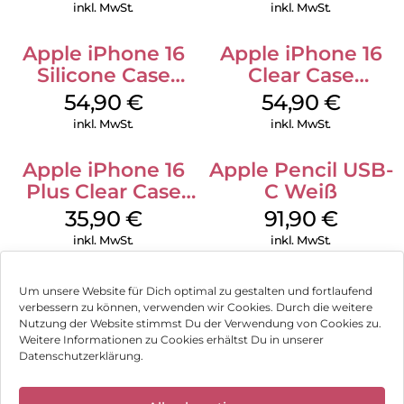
Transparent
Ultramarine
inkl. MwSt.
inkl. MwSt.
Apple iPhone 16
Apple iPhone 16
Silicone Case
Clear Case
MagSafe Lake
MagSafe
54,90
€
54,90
€
Green
Transparent
inkl. MwSt.
inkl. MwSt.
Apple iPhone 16
Apple Pencil USB-
Plus Clear Case
C Weiß
MagSafe
35,90
€
91,90
€
Transparent
inkl. MwSt.
inkl. MwSt.
Um unsere Website für Dich optimal zu gestalten und fortlaufend
verbessern zu können, verwenden wir Cookies. Durch die weitere
Nutzung der Website stimmst Du der Verwendung von Cookies zu.
Impressum
Weitere Informationen zu Cookies erhältst Du in unserer
Datenschutzerklärung.
AGB
✕