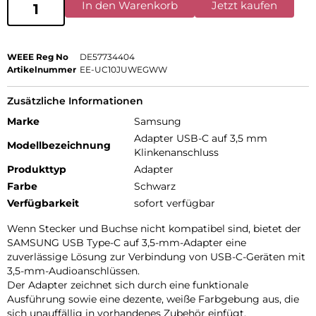
In den Warenkorb
Jetzt kaufen
WEEE Reg No
DE57734404
Artikelnummer
EE-UC10JUWEGWW
Zusätzliche Informationen
Marke
Samsung
Adapter USB-C auf 3,5 mm
Modellbezeichnung
Klinkenanschluss
Produkttyp
Adapter
Farbe
Schwarz
Verfügbarkeit
sofort verfügbar
Wenn Stecker und Buchse nicht kompatibel sind, bietet der
SAMSUNG USB Type-C auf 3,5-mm-Adapter eine
zuverlässige Lösung zur Verbindung von USB-C-Geräten mit
3,5-mm-Audioanschlüssen.
Der Adapter zeichnet sich durch eine funktionale
Ausführung sowie eine dezente, weiße Farbgebung aus, die
sich unauffällig in vorhandenes Zubehör einfügt.