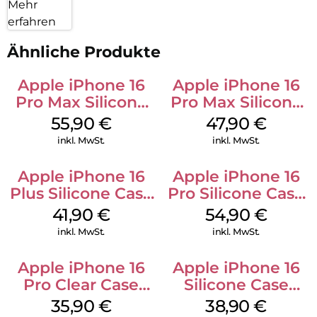
Mehr
erfahren
Ähnliche Produkte
Apple iPhone 16
Apple iPhone 16
Pro Max Silicone
Pro Max Silicone
Case MagSafe
Case MagSafe
55,90
€
47,90
€
Stone Gray
Black
inkl. MwSt.
inkl. MwSt.
Apple iPhone 16
Apple iPhone 16
Plus Silicone Case
Pro Silicone Case
MagSafe Stone
MagSafe Black
41,90
€
54,90
€
Gray
inkl. MwSt.
inkl. MwSt.
Apple iPhone 16
Apple iPhone 16
Pro Clear Case
Silicone Case
MagSafe
MagSafe
35,90
€
38,90
€