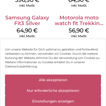
inkl. MwSt.
inkl. MwSt.
Samsung Galaxy
Motorola moto
Fit3 Silver
watch fit Trekking
Green
64,90
€
56,90
€
inkl. MwSt.
inkl. MwSt.
Um unsere Website für Dich optimal zu gestalten und fortlaufend
verbessern zu können, verwenden wir Cookies. Durch die weitere
Nutzung der Website stimmst Du der Verwendung von Cookies zu.
Impressum
Weitere Informationen zu Cookies erhältst Du in unserer
Datenschutzerklärung.
AGB
✕
Datenschutz
Alle akzeptieren
Können wir Dir behilflich sein?
Wir haben
geschlossen:
Vertrag widerrufen
Nur erforderliche akzeptieren
10.08.2026 -
18.08.2026
Hinweis zur Batterieentsorgung
Einstellungen anzeigen
Newsletter