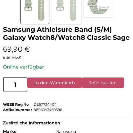
Samsung Athleisure Band (S/M)
Galaxy Watch8/Watch8 Classic Sage
69,90
€
inkl. MwSt.
Online verfügbar
In den Warenkorb
Jetzt kaufen
WEEE Reg No
DE57734404
Artikelnummer
8806097460596
Zusätzliche Informationen
Marke
Samsung