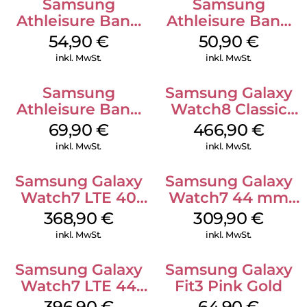
Samsung
Samsung
Athleisure Band
Athleisure Band
(S/M) Galaxy
(M/L) Galaxy
54,90
€
50,90
€
Watch8/Watch8
Watch8/Watch8
inkl. MwSt.
inkl. MwSt.
Classic Graphite
Classic Green
Samsung
Samsung Galaxy
Athleisure Band
Watch8 Classic
(M/L) Galaxy
White
69,90
€
466,90
€
Watch8/Watch8
inkl. MwSt.
inkl. MwSt.
Classic Graphite
Samsung Galaxy
Samsung Galaxy
Watch7 LTE 40
Watch7 44 mm
mm Cream
Silver
368,90
€
309,90
€
inkl. MwSt.
inkl. MwSt.
Samsung Galaxy
Samsung Galaxy
Watch7 LTE 44
Fit3 Pink Gold
mm Green
396,90
€
64,90
€