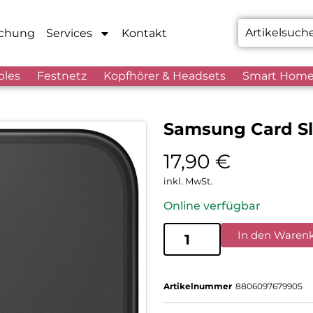
chung
Services
Kontakt
bles
Festnetz
Kopfhörer & Headsets
Smart Hom
Samsung Card Sl
17,90
€
inkl. MwSt.
Online verfügbar
In den Waren
Artikelnummer
8806097679905