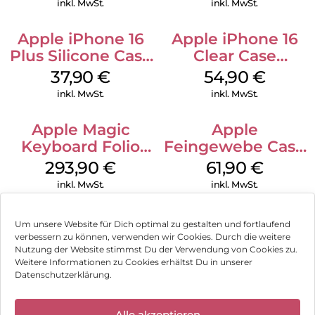
inkl. MwSt.
inkl. MwSt.
Apple iPhone 16
Apple iPhone 16
Plus Silicone Case
Clear Case
MagSafe Lake
MagSafe
37,90
€
54,90
€
Green
Transparent
inkl. MwSt.
inkl. MwSt.
Apple Magic
Apple
Keyboard Folio
Feingewebe Case
iPad 10.9″ (10.Gen.)
iPhone 15 Pro
293,90
€
61,90
€
Weiß
MagSafe Schwarz
inkl. MwSt.
inkl. MwSt.
Um unsere Website für Dich optimal zu gestalten und fortlaufend
verbessern zu können, verwenden wir Cookies. Durch die weitere
Nutzung der Website stimmst Du der Verwendung von Cookies zu.
Impressum
Weitere Informationen zu Cookies erhältst Du in unserer
Datenschutzerklärung.
AGB
✕
Datenschutz
Alle akzeptieren