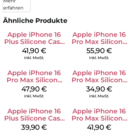
Mehr
erfahren
Ähnliche Produkte
Apple iPhone 16
Apple iPhone 16
Plus Silicone Case
Pro Max Silicone
MagSafe Stone
Case MagSafe
41,90
€
55,90
€
Gray
Stone Gray
inkl. MwSt.
inkl. MwSt.
Apple iPhone 16
Apple iPhone 16
Pro Max Silicone
Pro Max Silicone
Case MagSafe
Case MagSafe
47,90
€
34,90
€
Black
Denim
inkl. MwSt.
inkl. MwSt.
Apple iPhone 16
Apple iPhone 16
Plus Silicone Case
Pro Max Silicone
MagSafe Plum
Case MagSafe
39,90
€
41,90
€
Ultramarine