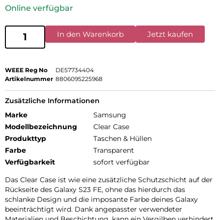
Online verfügbar
In den Warenkorb
Jetzt kaufen
WEEE Reg No
DE57734404
Artikelnummer
8806095225968
Zusätzliche Informationen
Marke
Samsung
Modellbezeichnung
Clear Case
Produkttyp
Taschen & Hüllen
Farbe
Transparent
Verfügbarkeit
sofort verfügbar
Das Clear Case ist wie eine zusätzliche Schutzschicht auf der
Rückseite des Galaxy S23 FE, ohne das hierdurch das
schlanke Design und die imposante Farbe deines Galaxy
beeinträchtigt wird. Dank angepasster verwendeter
Materialien und Beschichtung, kann ein Vergilben verhindert