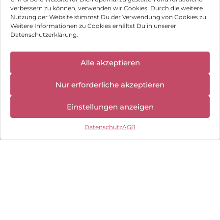
S25 128 GB Navy
XCover 7 EE 128
verbessern zu können, verwenden wir Cookies. Durch die weitere
GB Black
Nutzung der Website stimmst Du der Verwendung von Cookies zu.
599,90
€
237,90
€
Weitere Informationen zu Cookies erhältst Du in unserer
inkl. MwSt.
inkl. MwSt.
Datenschutzerklärung.
Doro Leva L10
HMD Fusion
✕
Alle akzeptieren
Wir haben
Können wir Dir behilflich sein?
Graphite
Business Edition
geschlossen:
256 GB Grey
110,90
€
266,90
€
Nur erforderliche akzeptieren
10.08.2026 -
18.08.2026
inkl. MwSt.
inkl. MwSt.
Einstellungen anzeigen
Motorola Moto
Datenschutz
AGB
g75 5G 128 GB
Charcoal Gray
393,90
€
inkl. MwSt.
Impressum