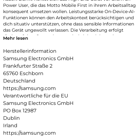
Power User, die das Motto Mobile First in ihrem Arbeitsalltag
konsequent umsetzen wollen. Leistungsstarke On-Device-AI-
Funktionen können den Arbeitskontext berücksichtigen und
dich situativ unterstützen, ohne dass sensible Informationen
das Gerät ungewollt verlassen. Die Verarbeitung erfolgt
direkt auf dem Smartphone und wird durch integrierte
Mehr lesen
Sicherheitsmechanismen abgesichert, sodass du die
Kontrolle über deine geschäftlichen Daten behältst.
Herstellerinformation
Samsung Electronics GmbH
Das klare, helle Display bietet dir auch bei wechselnden
Lichtverhältnissen eine hervorragende Übersicht und wird
Frankfurter Straße 2
durch die S-Pen-Unterstützung zur präzisen Arbeitsfläche.
65760 Eschborn
Notizen, Skizzen und Korrekturen lassen sich so auch
Deutschland
unterwegs effizient umsetzen. Das Privacy Display kann
https://samsung.com
deine Inhalte zudem vor neugierigen Blicken schützen und
Verantwortliche für die EU
dir auch in öffentlichen Umgebungen einen diskreten Zugriff
auf vertrauliche Informationen ermöglichen.
Samsung Electronics GmbH
PO Box 12987
Das hochentwickelte Kamerasystem eignet sich nicht nur
Dublin
für Dokumentationen und Scans, sondern auch für
Irland
hochwertige Foto- und Videoaufnahmen – ideal für Content
Creation und visuelle Kommunikation auf professionellem
https://samsung.com
Niveau.