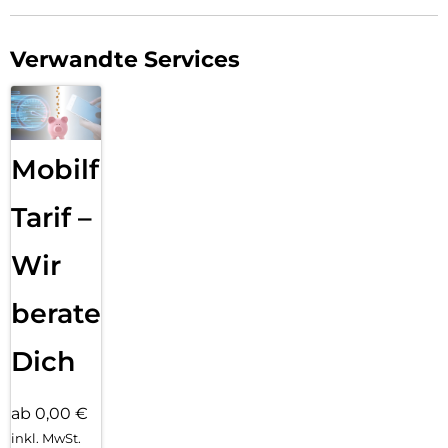
Unternehmen profitieren darüber hinaus von zentraler
Geräteverwaltung, regelmäßigen Updates und planbarer
Verwandte Services
Sicherheit über mehrere Jahre. Damit lässt sich das Galaxy
S26 Ultra Enterprise Edition flexibel in unterschiedliche
Einsatzszenarien integrieren – vom individuellen Arbeitsplatz
bis hin zur professionell gemanagten Geräteflotte.
Mobilfunk
Tarif –
Wir
beraten
Dich
ab 0,00 €
inkl. MwSt.