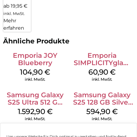
ab 19,95 €
inkl. MwSt.
Mehr
erfahren
Ähnliche Produkte
Emporia JOY
Emporia
Blueberry
SIMPLICITYglam
Schwarz
104,90
€
60,90
€
inkl. MwSt.
inkl. MwSt.
Samsung Galaxy
Samsung Galaxy
S25 Ultra 512 GB
S25 128 GB Silver
Titanium
Shadow
1.592,90
€
594,90
€
Silverblue
inkl. MwSt.
inkl. MwSt.
Samsung Galaxy
Samsung Galaxy
Um unsere Website für Dich optimal zu gestalten und fortlaufend