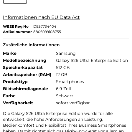
Informationen nach EU Data Act
WEEE Reg No
DE57734404
Artikelnummer
8806099108755
Zusätzliche Informationen
Marke
Samsung
Modellbezeichnung
Galaxy S26 Ultra Enterprise Edition
Speicherkapazität
512 GB
Arbeitsspeicher (RAM)
12 GB
Produkttyp
Smartphones
Bildschirmdiagonale
6,9 Zoll
Farbe
Schwarz
Verfügbarkeit
sofort verfügbar
Die Galaxy S26 Ultra Enterprise Edition wurde für alle
entwickelt, die hohe Anforderungen an Leistung,
Bedienkomfort und Flexibilität ihres Business Smartphones
haben. Damit richtet sich das High-End-Gerät vor allem an