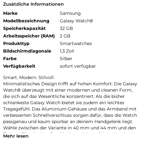
Zusätzliche Informationen
Marke
Samsung
Modellbezeichnung
Galaxy Watch8
Speicherkapazität
32 GB
Arbeitsspeicher (RAM)
2 GB
Produkttyp
Smartwatches
Bildschirmdiagonale
1,3 Zoll
Farbe
Silber
Verfügbarkeit
sofort verfügbar
Smart. Modern. Stilvoll:
Minimalistisches Design trifft auf hohen Komfort: Die Galaxy
Watch8 überzeugt mit einer modernen und cleanen Form,
die sich auf das Wesentliche konzentriert. Als die bisher
schlankeste Galaxy Watch bietet sie zudem ein leichtes
Tragegefühl. Das Aluminium-Gehäuse und das Armband mit
verbesserten Schnellverschluss sorgen dafür, dass die Watch
passgenau und kaum spürbar an deinem Handgelenk liegt.
Wähle zwischen der Variante in 40 mm und 44 mm und den
Farben „Silver“ oder „Graphite“, um dein perfektes Match zu
Mehr lesen
finden. Die neuen, separat erhältlichen Armbänder bieten