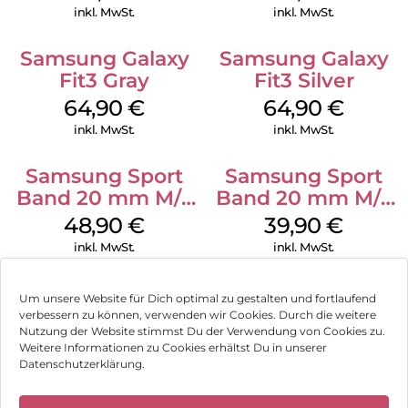
inkl. MwSt.
inkl. MwSt.
Samsung Galaxy
Samsung Galaxy
Fit3 Gray
Fit3 Silver
64,90
€
64,90
€
inkl. MwSt.
inkl. MwSt.
Samsung Sport
Samsung Sport
Band 20 mm M/L
Band 20 mm M/L
Galaxy Watch
Galaxy Watch4
48,90
€
39,90
€
Series Silber
Serie Graphite
inkl. MwSt.
inkl. MwSt.
Um unsere Website für Dich optimal zu gestalten und fortlaufend
verbessern zu können, verwenden wir Cookies. Durch die weitere
Nutzung der Website stimmst Du der Verwendung von Cookies zu.
Impressum
Weitere Informationen zu Cookies erhältst Du in unserer
Datenschutzerklärung.
AGB