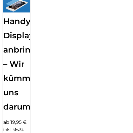
tun kannst.
AI-Power am Handgelenk:
Handy
Mit Google Gemini auf deiner Galaxy Watch8 ist smarte
Unterstützung zur Stelle, wenn du sie brauchst. Ob beim
Joggen, beim Kochen oder im Supermarkt: Hebe deinen
Displayfolie
Arm, aktiviere Google Gemini und sprich in die Galaxy
Watch. Gemini kann nach passenden Antworten auf deine
anbringen
Fragen suchen, deinen Terminkalender checken oder
Nachrichten für dich verschicken, ohne dass du dein
– Wir
Smartphone in die Hand nehmen musst. Lass dir eine
Laufstrecke von 8 km Länge empfehlen. Starte deine
Lieblings-Playlist, setze einen Timer für bissfeste Pasta oder
kümmern
suche nach proteinreichen Snacks ohne Zucker – ganz
einfach per Sprachbefehl. Du bist spät dran? Dann lass
uns
Gemini eine Nachricht für dich verfassen und direkt an deine
Freunde verschicken. Je mehr du deine Galaxy Watch nutzt,
desto besser lernt Gemini deine Routinen kennen – und kann
darum!
dir proaktiv Hilfe anbieten.
ab 19,95 €
inkl. MwSt.