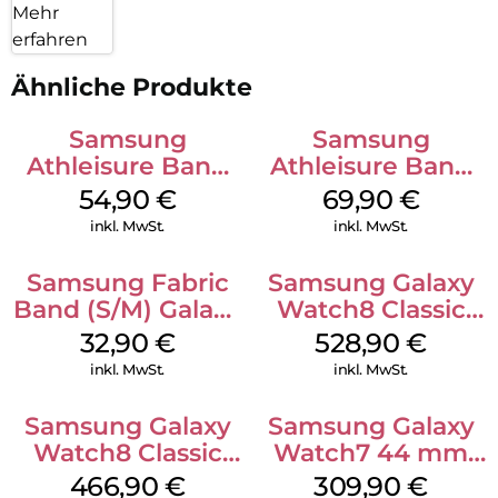
Mehr
erfahren
Ähnliche Produkte
Samsung
Samsung
Athleisure Band
Athleisure Band
(S/M) Galaxy
(S/M) Galaxy
54,90
€
69,90
€
Watch8/Watch8
Watch8/Watch8
inkl. MwSt.
inkl. MwSt.
Classic Graphite
Classic Sage
Samsung Fabric
Samsung Galaxy
Band (S/M) Galaxy
Watch8 Classic
Watch8/Watch8
Black
32,90
€
528,90
€
Classic Red
inkl. MwSt.
inkl. MwSt.
Samsung Galaxy
Samsung Galaxy
Watch8 Classic
Watch7 44 mm
White
Silver
466,90
€
309,90
€