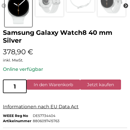
Samsung Galaxy Watch8 40 mm
Silver
378,90
€
inkl. MwSt.
Online verfügbar
In den Warenkorb
Jetzt kaufen
Informationen nach EU Data Act
WEEE Reg No
DE57734404
Artikelnummer
8806097415763