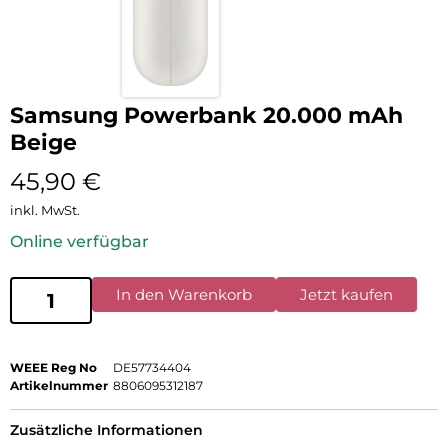
Samsung Powerbank 20.000 mAh
Beige
45,90
€
inkl. MwSt.
Online verfügbar
In den Warenkorb
Jetzt kaufen
WEEE Reg No
DE57734404
Artikelnummer
8806095312187
Zusätzliche Informationen