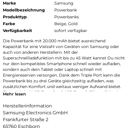
Marke
Samsung
Modellbezeichnung
Powerbank
Produkttyp
Powerbanks
Farbe
Beige, Gold
Verfügbarkeit
sofort verfügbar
Die Powerbank mit 20.000 mAh bietet ausreichend
Kapazität für eine Vielzahl von Geräten von Samsung oder
auch von anderen Herstellern. Mit der
Superschnellladefunktion mit bis zu 45 Watt kannst Du nicht
nur dein kompatibles Smartphone schnell wieder aufladen,
sondern auch dein Tablet oder Laptop schnell mit
Energiereserven versorgen. Dank dem Triple Port kann die
Powerbank bis zu drei Geräte gleichzeitig aufladen, was
zusätzlichen Komfort und weitaus weniger Aufwand bietet.
Ein Ladekabel USB Type-C auf USB Type-C (30 cm, 5A) mit
Mehr lesen
einer Länge von 30 cm ist im Lieferumfang enthalten.
Herstellerinformation
Samsung Electronics GmbH
Frankfurter Straße 2
65760 Eschborn