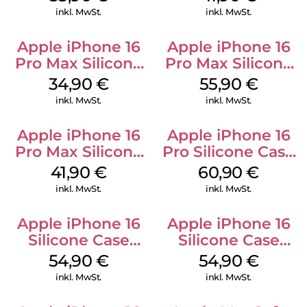
Mobile
Gray
inkl. MwSt.
inkl. MwSt.
Apple iPhone 16
Apple iPhone 16
Pro Max Silicone
Pro Max Silicone
Case MagSafe
Case MagSafe
34,90
€
55,90
€
Denim
Stone Gray
inkl. MwSt.
inkl. MwSt.
Apple iPhone 16
Apple iPhone 16
Pro Max Silicone
Pro Silicone Case
Case MagSafe
MagSafe Stone
41,90
€
60,90
€
Ultramarine
Gray
inkl. MwSt.
inkl. MwSt.
Apple iPhone 16
Apple iPhone 16
Silicone Case
Silicone Case
MagSafe Black
MagSafe Lake
54,90
€
54,90
€
Green
inkl. MwSt.
inkl. MwSt.