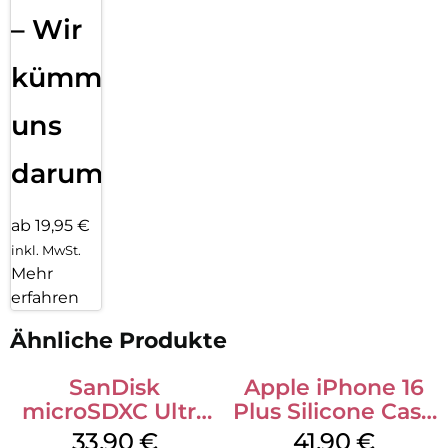
– Wir
kümmern
uns
darum!
ab 19,95 €
inkl. MwSt.
Mehr
erfahren
Ähnliche Produkte
SanDisk
Apple iPhone 16
microSDXC Ultra
Plus Silicone Case
128 GB + Adapter
MagSafe Stone
33,90
€
41,90
€