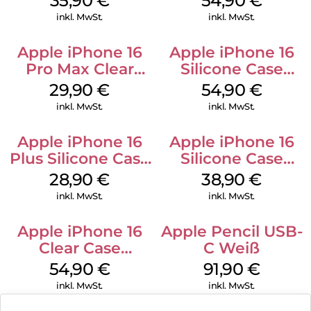
35,90
€
54,90
€
Transparent
Green
inkl. MwSt.
inkl. MwSt.
Apple iPhone 16
Apple iPhone 16
Pro Max Clear
Silicone Case
Case MagSafe
MagSafe Black
29,90
€
54,90
€
Transparent
inkl. MwSt.
inkl. MwSt.
Apple iPhone 16
Apple iPhone 16
Plus Silicone Case
Silicone Case
MagSafe Black
MagSafe
28,90
€
38,90
€
Ultramarine
inkl. MwSt.
inkl. MwSt.
Apple iPhone 16
Apple Pencil USB-
Clear Case
C Weiß
MagSafe
54,90
€
91,90
€
Transparent
inkl. MwSt.
inkl. MwSt.