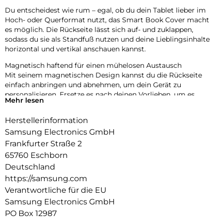
Du entscheidest wie rum – egal, ob du dein Tablet lieber im
Hoch- oder Querformat nutzt, das Smart Book Cover macht
es möglich. Die Rückseite lässt sich auf- und zuklappen,
sodass du sie als Standfuß nutzen und deine Lieblingsinhalte
horizontal und vertikal anschauen kannst.
Magnetisch haftend für einen mühelosen Austausch
Mit seinem magnetischen Design kannst du die Rückseite
einfach anbringen und abnehmen, um dein Gerät zu
personalisieren. Ersetze es nach deinen Vorlieben, um es
Mehr lesen
deinen täglichen Bedürfnissen anzupassen.
Herstellerinformation
Automatischer Weck- und Ruhemodus:
Samsung Electronics GmbH
Dein Tablet geht sofort an, wenn du das Smart Book Cover
Frankfurter Straße 2
öffnest. So kannst du im Handumdrehen mit deinen
65760 Eschborn
Aufgaben weitermachen. Das Cover erkennt, wenn du das
Tablet geschlossen hast und wechselt direkt in den
Deutschland
Ruhemodus.
https://samsung.com
Verantwortliche für die EU
Samsung Electronics GmbH
PO Box 12987