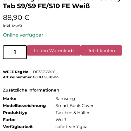
Tab S9/S9 FE/S10 FE Weiß
88,90
€
inkl. MwSt.
Online verfügbar
In den Warenkorb
Jetzt kaufen
WEEE Reg No
DE38765828
Artikelnummer
8806095110479
Zusätzliche Informationen
Marke
Samsung
Modellbezeichnung
Smart Book Cover
Produkttyp
Taschen & Hüllen
Farbe
Weiß
Verfügbarkeit
sofort verfügbar