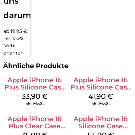
uns
darum!
ab 19,95 €
inkl. MwSt.
Mehr
erfahren
Ähnliche Produkte
Apple iPhone 16
Apple iPhone 16
Plus Silicone Case
Plus Silicone Case
MagSafe Lake
MagSafe Stone
33,90
€
41,90
€
Green
Gray
inkl. MwSt.
inkl. MwSt.
Apple iPhone 16
Apple iPhone 16
Plus Clear Case
Silicone Case
MagSafe
MagSafe Lake