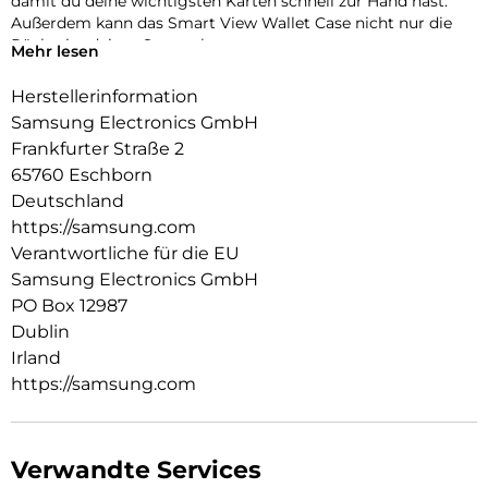
damit du deine wichtigsten Karten schnell zur Hand hast.
Außerdem kann das Smart View Wallet Case nicht nur die
Rückseite deines Smartphones,
Mehr lesen
sondern auch das Display vor Kratzern und bei Stürzen
schützen.
Herstellerinformation
Samsung Electronics GmbH
Frankfurter Straße 2
65760 Eschborn
Deutschland
https://samsung.com
Verantwortliche für die EU
Samsung Electronics GmbH
PO Box 12987
Dublin
Irland
https://samsung.com
Verwandte Services