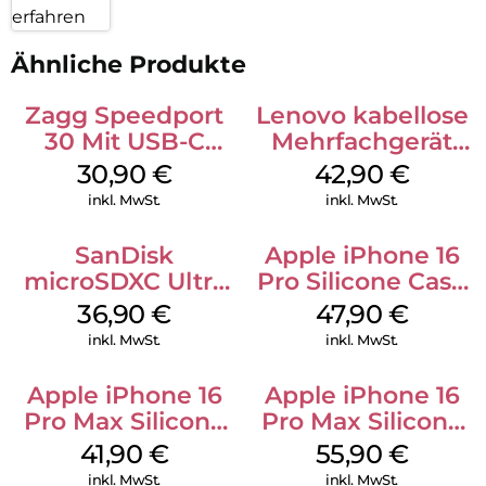
erfahren
Ähnliche Produkte
Zagg Speedport
Lenovo kabellose
30 Mit USB-C
Mehrfachgerät
Kabel Weiß
Luna Grey
30,90
€
42,90
€
inkl. MwSt.
inkl. MwSt.
SanDisk
Apple iPhone 16
microSDXC Ultra
Pro Silicone Case
128 GB + Adapter
MagSafe Denim
36,90
€
47,90
€
Mobile
inkl. MwSt.
inkl. MwSt.
Apple iPhone 16
Apple iPhone 16
Pro Max Silicone
Pro Max Silicone
Case MagSafe
Case MagSafe
41,90
€
55,90
€
Ultramarine
Stone Gray
inkl. MwSt.
inkl. MwSt.