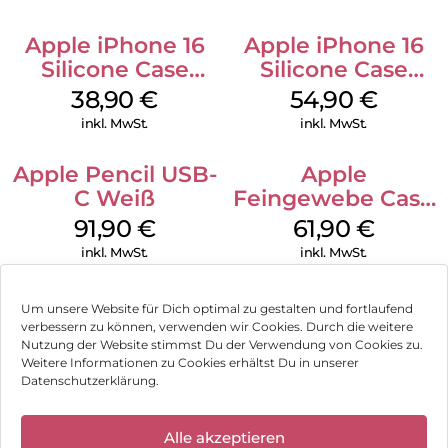
Apple iPhone 16
Apple iPhone 16
Silicone Case
Silicone Case
MagSafe
MagSafe Lake
38,90
€
54,90
€
Ultramarine
Green
inkl. MwSt.
inkl. MwSt.
Apple Pencil USB-
Apple
C Weiß
Feingewebe Case
iPhone 15 Pro
91,90
€
61,90
€
MagSafe Schwarz
inkl. MwSt.
inkl. MwSt.
Um unsere Website für Dich optimal zu gestalten und fortlaufend
verbessern zu können, verwenden wir Cookies. Durch die weitere
Nutzung der Website stimmst Du der Verwendung von Cookies zu.
Impressum
Weitere Informationen zu Cookies erhältst Du in unserer
Datenschutzerklärung.
AGB
✕
Datenschutz
Alle akzeptieren
Wir haben