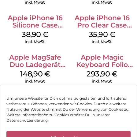
Stone Gray
Transparent
inkl. MwSt.
inkl. MwSt.
Apple iPhone 16
Apple iPhone 16
Silicone Case
Pro Clear Case
MagSafe
MagSafe
38,90
€
35,90
€
Ultramarine
Transparent
inkl. MwSt.
inkl. MwSt.
Apple MagSafe
Apple Magic
Duo Ladegerät
Keyboard Folio
Weiß
iPad 10.9″ (10.Gen.)
148,90
€
293,90
€
Weiß
inkl. MwSt.
inkl. MwSt.
Um unsere Website für Dich optimal zu gestalten und fortlaufend
verbessern zu können, verwenden wir Cookies. Durch die weitere
Nutzung der Website stimmst Du der Verwendung von Cookies zu.
Impressum
Weitere Informationen zu Cookies erhältst Du in unserer
Datenschutzerklärung.
AGB
✕