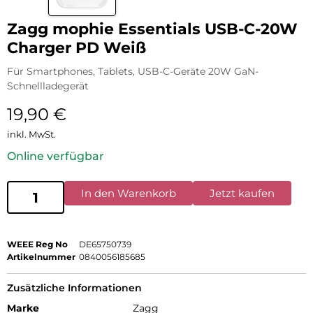
Zagg mophie Essentials USB-C-20W
Charger PD Weiß
Für Smartphones, Tablets, USB-C-Geräte 20W GaN-
Schnellladegerät
19,90
€
inkl. MwSt.
Online verfügbar
In den Warenkorb
Jetzt kaufen
WEEE Reg No
DE65750739
Artikelnummer
0840056185685
Zusätzliche Informationen
Marke
Zagg