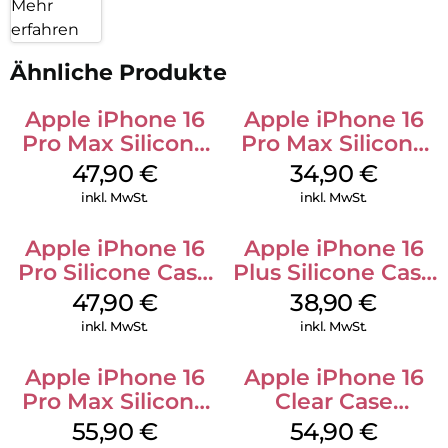
Mehr
erfahren
Ähnliche Produkte
Apple iPhone 16
Apple iPhone 16
Pro Max Silicone
Pro Max Silicone
Case MagSafe
Case MagSafe
47,90
€
34,90
€
Black
Denim
inkl. MwSt.
inkl. MwSt.
Apple iPhone 16
Apple iPhone 16
Pro Silicone Case
Plus Silicone Case
MagSafe Denim
MagSafe Denim
47,90
€
38,90
€
inkl. MwSt.
inkl. MwSt.
Apple iPhone 16
Apple iPhone 16
Pro Max Silicone
Clear Case
Case MagSafe
MagSafe
55,90
€
54,90
€