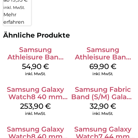
inkl. MwSt.
Mehr
erfahren
Ähnliche Produkte
Samsung
Samsung
Athleisure Band
Athleisure Band
(S/M) Galaxy
(M/L) Galaxy
54,90
€
69,90
€
Watch8/Watch8
Watch8/Watch8
inkl. MwSt.
inkl. MwSt.
Classic Graphite
Classic Graphite
Samsung Galaxy
Samsung Fabric
Watch8 40 mm
Band (S/M) Galaxy
Graphite
Watch8/Watch8
253,90
€
32,90
€
Classic Red
inkl. MwSt.
inkl. MwSt.
Samsung Galaxy
Samsung Galaxy
Watch8 40 mm
Watch7 44 mm