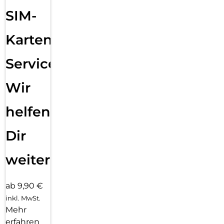
Sende eine Textnachricht, ruf jemanden an, lade Musik und
SIM-
Podcasts und kontaktiere den Notruf – alles ohne dein
iPhone. Und jetzt bist du mit schnellem 5G unterwegs noch
besser verbunden.
Karten
Service:
Wir
helfen
Dir
weiter
ab 9,90 €
inkl. MwSt.
Mehr
erfahren