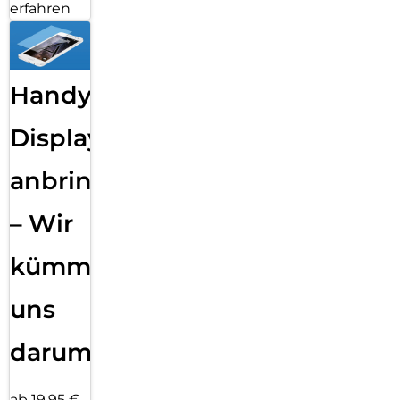
erfahren
Handy
Displayfolie
anbringen
– Wir
kümmern
uns
darum!
ab 19,95 €