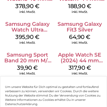
Silver
Green
378,90
€
188,90
€
inkl. MwSt.
inkl. MwSt.
Samsung Galaxy
Samsung Galaxy
Watch Ultra
Fit3 Silver
Titanium White
395,90
€
64,90
€
inkl. MwSt.
inkl. MwSt.
Samsung Sport
Apple Watch SE
Band 20 mm M/L
(2024) 44 mm
Galaxy Watch4
GPS + Cellular
39,90
€
317,90
€
Serie Graphite
(Sportarmband
inkl. MwSt.
inkl. MwSt.
Mitternacht M/L)
Mitternacht
Um unsere Website für Dich optimal zu gestalten und fortlaufend
verbessern zu können, verwenden wir Cookies. Durch die weitere
Nutzung der Website stimmst Du der Verwendung von Cookies zu.
Impressum
Weitere Informationen zu Cookies erhältst Du in unserer
Datenschutzerklärung.