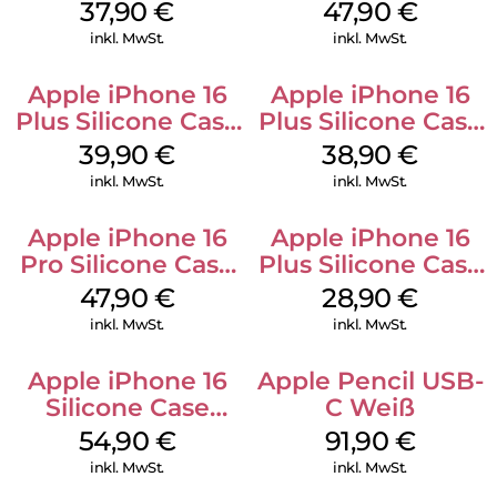
MagSafe Lake
Case MagSafe
37,90
€
47,90
€
Green
Black
inkl. MwSt.
inkl. MwSt.
Apple iPhone 16
Apple iPhone 16
Plus Silicone Case
Plus Silicone Case
MagSafe Plum
MagSafe Denim
39,90
€
38,90
€
inkl. MwSt.
inkl. MwSt.
Apple iPhone 16
Apple iPhone 16
Pro Silicone Case
Plus Silicone Case
MagSafe Denim
MagSafe Black
47,90
€
28,90
€
inkl. MwSt.
inkl. MwSt.
Apple iPhone 16
Apple Pencil USB-
Silicone Case
C Weiß
MagSafe Black
54,90
€
91,90
€
inkl. MwSt.
inkl. MwSt.