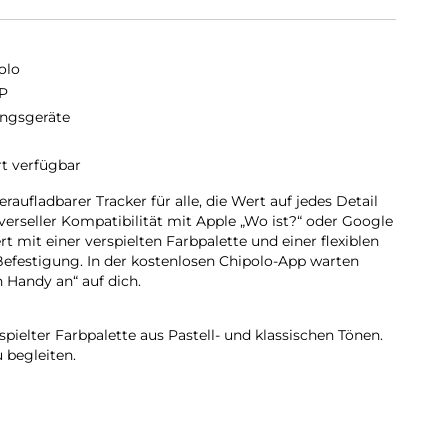
olo
P
ngsgeräte
rt verfügbar
aufladbarer Tracker für alle, die Wert auf jedes Detail
iverseller Kompatibilität mit Apple „Wo ist?“ oder Google
t mit einer verspielten Farbpalette und einer flexiblen
 Befestigung. In der kostenlosen Chipolo-App warten
 Handy an“ auf dich.
ielter Farbpalette aus Pastell- und klassischen Tönen.
u begleiten.
t und mit Rücksicht auf den Planeten entwickelt –
it, dein neuer Lieblingsbegleiter zu werden.