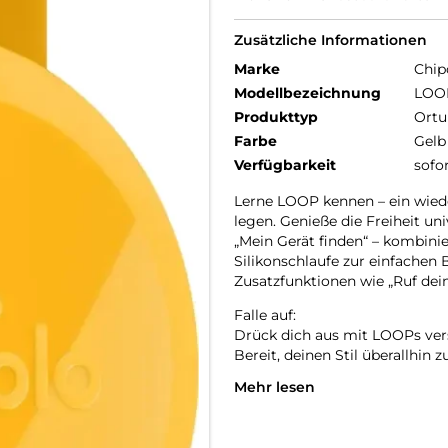
Zusätzliche Informationen
Marke
Chip
Modellbezeichnung
LOO
Produkttyp
Ortu
Farbe
Gelb
Verfügbarkeit
sofo
Lerne LOOP kennen – ein wieder
legen. Genieße die Freiheit un
„Mein Gerät finden“ – kombinier
Silikonschlaufe zur einfachen
Zusatzfunktionen wie „Ruf dein
Falle auf:
Drück dich aus mit LOOPs versp
Bereit, deinen Stil überallhin z
Mehr lesen
Einfach aufladen:
LOOP wurde für deinen Komfor
langlebig, nachhaltig und bere