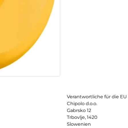
Leicht zu hören, leicht zu finde
Verlegte Gegenstände wiederzuf
erweiterte Reichweite von LO
wichtigsten Sachen.
Kraft auf Knopfdruck:
Der Kontrast aus matter und g
LOOP hervor – zweimal kurz dr
Mühelose Befestigung:
Die flexible Silikonschlaufe 
anbringen. Elegant, vielseitig 
Verantwortliche für die EU
Chipolo d.o.o.
Gabrsko 12
Trbovlje, 1420
Slowenien