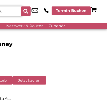
Termin Buchen
e
Netzwerk & Router
Zubehör
oney
korb
Jetzt kaufen
ta Act