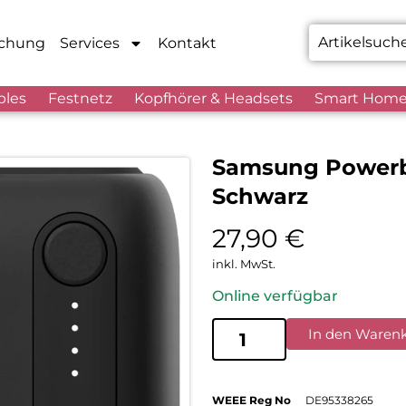
chung
Services
Kontakt
bles
Festnetz
Kopfhörer & Headsets
Smart Hom
Samsung Powerb
Schwarz
27,90
€
inkl. MwSt.
Online verfügbar
In den Waren
WEEE Reg No
DE95338265