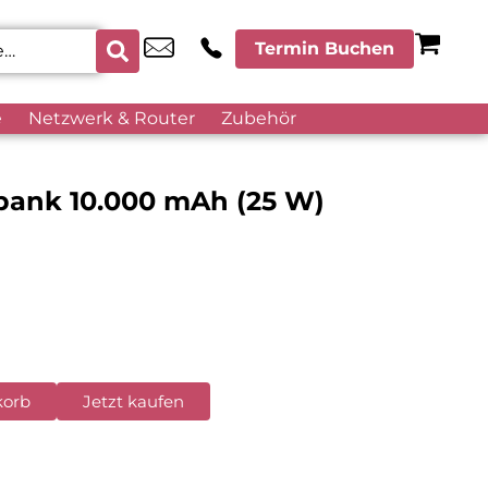
Termin Buchen
e
Netzwerk & Router
Zubehör
ank 10.000 mAh (25 W)
korb
Jetzt kaufen