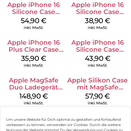
Apple iPhone 16
Apple iPhone 16
Silicone Case
Silicone Case
MagSafe Black
MagSafe
54,90
€
38,90
€
Ultramarine
inkl. MwSt.
inkl. MwSt.
Apple iPhone 16
Apple iPhone 16
Plus Clear Case
Silicone Case
MagSafe
MagSafe Plum
35,90
€
43,90
€
Transparent
inkl. MwSt.
inkl. MwSt.
Apple MagSafe
Apple Silikon Case
Duo Ladegerät
mit MagSafe
Weiß
iPhone 14 Pro
148,90
€
57,90
€
(PRODUCT)RED
inkl. MwSt.
inkl. MwSt.
Um unsere Website für Dich optimal zu gestalten und fortlaufend
verbessern zu können, verwenden wir Cookies. Durch die weitere
Nutzung der Website stimmst Du der Verwendung von Cookies zu.