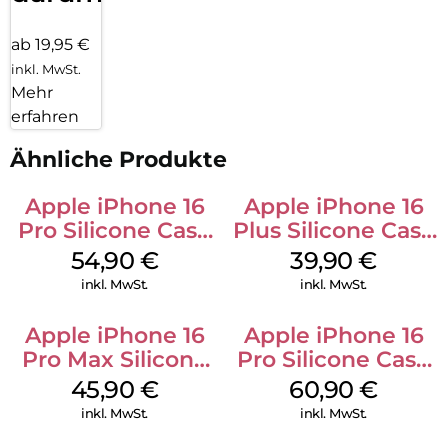
ab 19,95 €
inkl. MwSt.
Mehr
erfahren
Ähnliche Produkte
Apple iPhone 16
Apple iPhone 16
Pro Silicone Case
Plus Silicone Case
MagSafe Black
MagSafe Plum
54,90
€
39,90
€
inkl. MwSt.
inkl. MwSt.
Apple iPhone 16
Apple iPhone 16
Pro Max Silicone
Pro Silicone Case
Case MagSafe
MagSafe Stone
45,90
€
60,90
€
Ultramarine
Gray
inkl. MwSt.
inkl. MwSt.