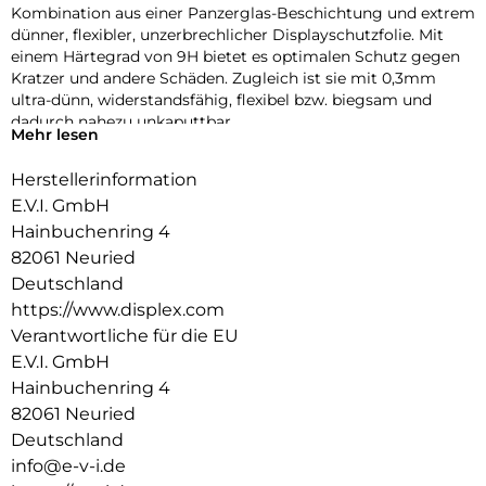
Kombination aus einer Panzerglas-Beschichtung und extrem
dünner, flexibler, unzerbrechlicher Displayschutzfolie. Mit
einem Härtegrad von 9H bietet es optimalen Schutz gegen
Kratzer und andere Schäden. Zugleich ist sie mit 0,3mm
ultra-dünn, widerstandsfähig, flexibel bzw. biegsam und
dadurch nahezu unkaputtbar.
Mehr lesen
Die DISPLEX Smart Glass Schutzfolie wird mit modernster
Herstellerinformation
Lasertechnologie in unserer Produktion In Straubing
gefertigt und exakt an die Kontur des Smartphone Displays
E.V.I. GmbH
angepasst – Made in Germany. Die uneingeschränkte
Hainbuchenring 4
Funktionalität, Farbbrillanz und Hüllenkompatibilität sind
82061 Neuried
selbstverständlich garantiert.
Deutschland
Hüllenfreundlich:
https://www.displex.com
Die iPhone 12 Schutzfolie wird bis auf 5/100 mm genau auf
Verantwortliche für die EU
die Smartphone Konturen gefertigt und passt somit perfekt
E.V.I. GmbH
auf Ihr Smartphone. Außerdem ist die Schutzfolie ultradünn.
Hainbuchenring 4
Somit lassen sich alle handelsüblichen Handyhüllen mit der
iPhone 12 Pro Panzerfolie benutzen. Durch einen
82061 Neuried
kombinierten Schutz aus DISPLEX Smart Glass und Ihrer
Deutschland
Handyhülle wird Ihr Smartphone rundum optimal geschützt.
info@e-v-i.de