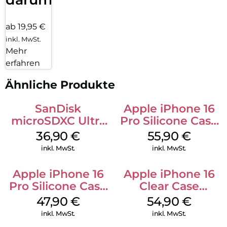
ab 19,95 €
inkl. MwSt.
Mehr
erfahren
Ähnliche Produkte
SanDisk
Apple iPhone 16
microSDXC Ultra
Pro Silicone Case
128 GB + Adapter
MagSafe Stone
36,90
€
55,90
€
Mobile
Gray
inkl. MwSt.
inkl. MwSt.
Apple iPhone 16
Apple iPhone 16
Pro Silicone Case
Clear Case
MagSafe Denim
MagSafe
47,90
€
54,90
€
Transparent
inkl. MwSt.
inkl. MwSt.