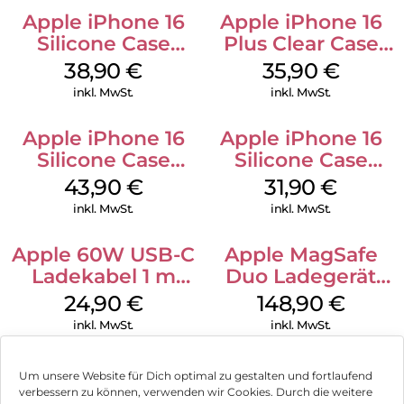
Apple iPhone 16
Apple iPhone 16
Silicone Case
Plus Clear Case
MagSafe
MagSafe
38,90
€
35,90
€
Ultramarine
Transparent
inkl. MwSt.
inkl. MwSt.
Apple iPhone 16
Apple iPhone 16
Silicone Case
Silicone Case
MagSafe Plum
MagSafe Fuchsia
43,90
€
31,90
€
inkl. MwSt.
inkl. MwSt.
Apple 60W USB-C
Apple MagSafe
Ladekabel 1 m
Duo Ladegerät
Weiß
Weiß
24,90
€
148,90
€
inkl. MwSt.
inkl. MwSt.
Um unsere Website für Dich optimal zu gestalten und fortlaufend
verbessern zu können, verwenden wir Cookies. Durch die weitere