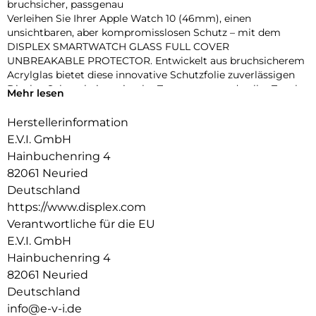
bruchsicher, passgenau
Verleihen Sie Ihrer Apple Watch 10 (46mm), einen
unsichtbaren, aber kompromisslosen Schutz – mit dem
DISPLEX SMARTWATCH GLASS FULL COVER
UNBREAKABLE PROTECTOR. Entwickelt aus bruchsicherem
Acrylglas bietet diese innovative Schutzfolie zuverlässigen
Display-Schutz bei maximaler Transparenz und voller Touch-
Mehr lesen
Funktionalität.
Dank des vollflächig haftenden Edge-to-Edge-Designs mit
Herstellerinformation
3D-Kontur deckt die Folie das Display präzise bis zum Rand
E.V.I. GmbH
ab – perfekt für sportliche Einsätze, den Alltag oder den
Hainbuchenring 4
stilbewussten Nutzer. Eine High-Tech-Anti-Fingerprint-
82061 Neuried
Beschichtung schützt vor störenden Flecken und sorgt für
dauerhaft brillante Optik.
Deutschland
Die beiliegende Eco-Montagehilfe aus recyceltem PET (rPET)
https://www.displex.com
macht die Anbringung zum Kinderspiel: einfach, sicher,
Verantwortliche für die EU
blasenfrei – ohne Werkzeug oder Klebstoffreste.
E.V.I. GmbH
Produktvorteile im Überblick:
Hainbuchenring 4
Unzerbrechliches, stoßdämpfendes Acrylglas
3D Edge-to-Edge Kontur für nahtlose Abdeckung
82061 Neuried
Ultradünn – volle Touch-, Wisch- und Buttonfunktion
Deutschland
High-Tech-Anti-Fingerprint-Beschichtung für klare Sicht
info@e-v-i.de
Nachhaltiger Eco-Applikator (rPET) für einfache Montage