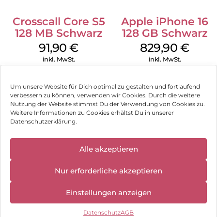
Crosscall Core S5
Apple iPhone 16
128 MB Schwarz
128 GB Schwarz
91,90
€
829,90
€
inkl. MwSt.
inkl. MwSt.
Um unsere Website für Dich optimal zu gestalten und fortlaufend
verbessern zu können, verwenden wir Cookies. Durch die weitere
Nutzung der Website stimmst Du der Verwendung von Cookies zu.
Impressum
Weitere Informationen zu Cookies erhältst Du in unserer
Datenschutzerklärung.
AGB
✕
Datenschutz
Alle akzeptieren
Wir haben
geschlossen:
Vertrag widerrufen
Nur erforderliche akzeptieren
10.08.2026 -
18.08.2026
Hinweis zur Batterieentsorgung
Einstellungen anzeigen
Newsletter
Datenschutz
AGB
©
2026
, Brodos AG – All Rights Reserved.