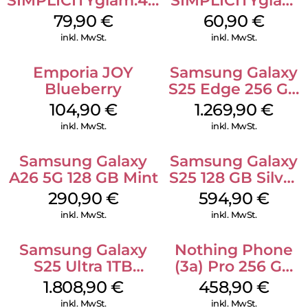
SIMPLICITYglam.4G
SIMPLICITYglam
Schwarz
Schwarz
79,90
€
60,90
€
inkl. MwSt.
inkl. MwSt.
Emporia JOY
Samsung Galaxy
Blueberry
S25 Edge 256 GB
Titanium Silver
104,90
€
1.269,90
€
inkl. MwSt.
inkl. MwSt.
Samsung Galaxy
Samsung Galaxy
A26 5G 128 GB Mint
S25 128 GB Silver
Shadow
290,90
€
594,90
€
inkl. MwSt.
inkl. MwSt.
Samsung Galaxy
Nothing Phone
S25 Ultra 1TB
(3a) Pro 256 GB
Titanium Black
Grey
1.808,90
€
458,90
€
inkl. MwSt.
inkl. MwSt.