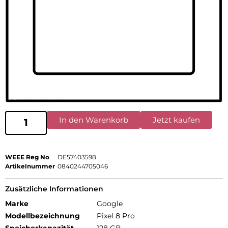
In den Warenkorb
Jetzt kaufen
WEEE Reg No
DE57403598
Artikelnummer
0840244705046
Zusätzliche Informationen
Marke
Google
Modellbezeichnung
Pixel 8 Pro
Speicherkapazität
128 GB