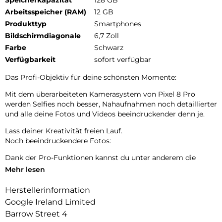
Arbeitsspeicher (RAM)
12 GB
Produkttyp
Smartphones
Bildschirmdiagonale
6,7 Zoll
Farbe
Schwarz
Verfügbarkeit
sofort verfügbar
Das Profi-Objektiv für deine schönsten Momente:
Mit dem überarbeiteten Kamerasystem von Pixel 8 Pro
werden Selfies noch besser, Nahaufnahmen noch detaillierter
und alle deine Fotos und Videos beeindruckender denn je.
Lass deiner Kreativität freien Lauf.
Noch beeindruckendere Fotos:
Dank der Pro-Funktionen kannst du unter anderem die
Belichtungszeit und den ISO-Wert in den erweiterten
Mehr lesen
Kameraeinstellungen ändern.7 Außerdem gelingen dir so
Bilder in hoher Auflösung – für noch mehr Detailtiefe.
Herstellerinformation
Google Ireland Limited
Nur auf Google Pixel 8 Pro
Barrow Street 4
In kürzerer Zeit noch mehr erledigen.