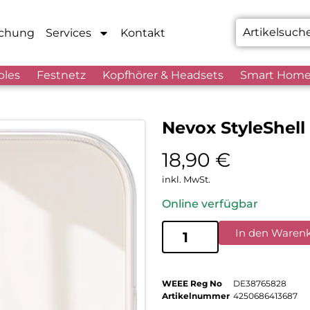
chung
Services
Kontakt
bles
Festnetz
Kopfhörer & Headsets
Smart Hom
Nevox StyleShell
18,90
€
inkl. MwSt.
Online verfügbar
In den Waren
WEEE Reg No
DE38765828
Artikelnummer
4250686413687