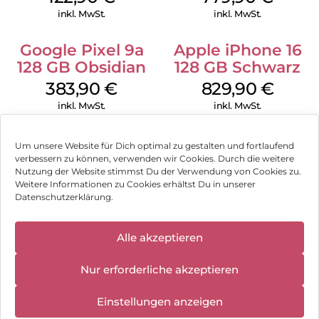
inkl. MwSt.
inkl. MwSt.
21 Stunden YouTube.
Google Pixel 9a
Apple iPhone 16
26 Stunden Instagram-Nutzung.
128 GB Obsidian
128 GB Schwarz
26 Stunden Musikwiedergabe.
383,90
€
829,90
€
47 Stunden Telefonate.
inkl. MwSt.
inkl. MwSt.
Behält nach 1.200 Ladezyklen über 90 % der maximalen
Kapazität bei.
Um unsere Website für Dich optimal zu gestalten und fortlaufend
50-W-Schnellladefunktion:
verbessern zu können, verwenden wir Cookies. Durch die weitere
Nutzung der Website stimmst Du der Verwendung von Cookies zu.
Impressum
Ladung für den ganzen Tag in weniger als 30 Minuten.
Weitere Informationen zu Cookies erhältst Du in unserer
Datenschutzerklärung.
Nothing OS:
AGB
Mit Nothing OS läuft das Leben Leichter:
✕
Datenschutz
Eine entspannte, personalisierte und bewusste
Alle akzeptieren
Können wir Dir behilflich sein?
Wir haben
Nutzererfahrung mit smarten Tools, die dich fokussiert
geschlossen:
Vertrag widerrufen
halten. Basierend auf Android 16 mit 3 Jahren OS-Updates
Nur erforderliche akzeptieren
10.08.2026 -
und 6 Jahren Sicherheitsupdates.
18.08.2026
Hinweis zur Batterieentsorgung
Einstellungen anzeigen
Newsletter