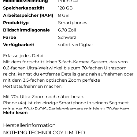
Modellbezeichnung
Phone 4a
Speicherkapazität
128 GB
Arbeitsspeicher (RAM)
8 GB
Produkttyp
Smartphones
Bildschirmdiagonale
6,78 Zoll
Farbe
Schwarz
Verfügbarkeit
sofort verfügbar
Erfasse jedes Detail:
Mit dem fortschrittlichen 3-fach-Kamera-System, das vom
0,6-fachen Ultra-Weitwinkel bis zum 70-fachen Ultrazoom
reicht, kannst du entfernte Details ganz nah aufnehmen oder
mit dem 3,5-fachen optischen Zoom perfekte
Porträtaufnahmen machen.
Mit 70x Ultra-Zoom noch näher heran:
Phone (4a) ist das einzige Smartphone in seinem Segment
mit einer 50-MP-OIS-Periskopkamera mit bis zu 70-fachem
Mehr lesen
Ultra-Zoom. Entwickelt, um Details in jeder Entfernung
einzufangen.
Herstellerinformation
Tetraprismen-Periskop-Zoom:
NOTHING TECHNOLOGY LIMITED