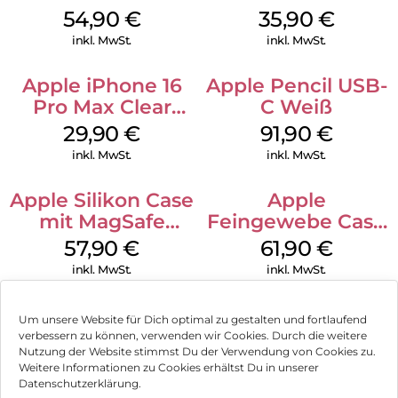
MagSafe Lake
MagSafe
54,90
€
35,90
€
Green
Transparent
inkl. MwSt.
inkl. MwSt.
Apple iPhone 16
Apple Pencil USB-
Pro Max Clear
C Weiß
Case MagSafe
29,90
€
91,90
€
Transparent
inkl. MwSt.
inkl. MwSt.
Apple Silikon Case
Apple
mit MagSafe
Feingewebe Case
iPhone 14 Pro
iPhone 15 Pro
57,90
€
61,90
€
(PRODUCT)RED
MagSafe Schwarz
inkl. MwSt.
inkl. MwSt.
Um unsere Website für Dich optimal zu gestalten und fortlaufend
verbessern zu können, verwenden wir Cookies. Durch die weitere
Nutzung der Website stimmst Du der Verwendung von Cookies zu.
Impressum
Weitere Informationen zu Cookies erhältst Du in unserer
Datenschutzerklärung.