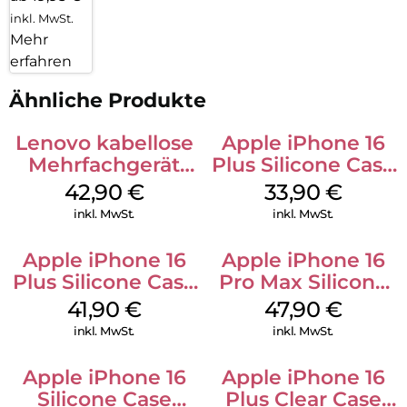
inkl. MwSt.
Mehr
erfahren
Ähnliche Produkte
Lenovo kabellose
Apple iPhone 16
Mehrfachgerät
Plus Silicone Case
Luna Grey
MagSafe Lake
42,90
€
33,90
€
Green
inkl. MwSt.
inkl. MwSt.
Apple iPhone 16
Apple iPhone 16
Plus Silicone Case
Pro Max Silicone
MagSafe Stone
Case MagSafe
41,90
€
47,90
€
Gray
Black
inkl. MwSt.
inkl. MwSt.
Apple iPhone 16
Apple iPhone 16
Silicone Case
Plus Clear Case