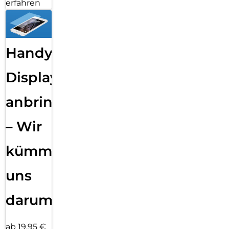
erfahren
Handy
Displayfolie
anbringen
– Wir
kümmern
uns
darum!
ab 19,95 €