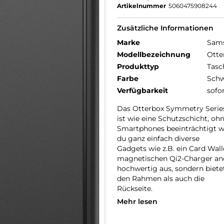
Artikelnummer
5060475908244
Zusätzliche Informationen
Marke
Sam
Modellbezeichnung
Otte
Produkttyp
Tasc
Farbe
Schw
Verfügbarkeit
sofo
Das Otterbox Symmetry Series 
ist wie eine Schutzschicht, o
Smartphones beeinträchtigt w
du ganz einfach diverse
Gadgets wie z.B. ein Card Wal
magnetischen Qi2-Charger and
hochwertig aus, sondern biete
den Rahmen als auch die
Rückseite.
Mehr lesen