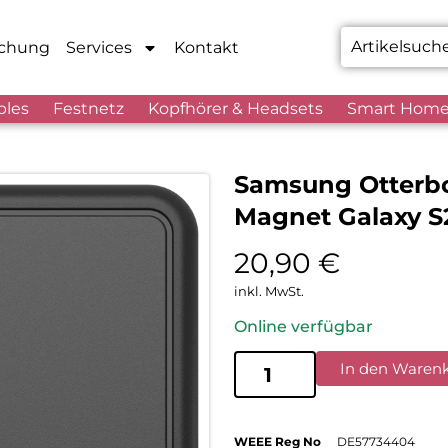
chung
Services
Kontakt
bles
Festnetz
Kopfhörer & Headsets
Smart Hom
Samsung Otterbo
Magnet Galaxy S2
20,90
€
inkl. MwSt.
Online verfügbar
In den Waren
WEEE Reg No
DE57734404