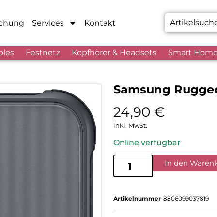
chung
Services
Kontakt
bles
Festnetz
Kopfhörer & Headsets
Smart Hom
Samsung Rugged 
24,90
€
inkl. MwSt.
Online verfügbar
In den Waren
Artikelnummer
8806099037819