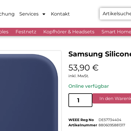
chung
Services
Kontakt
bles
Festnetz
Kopfhörer & Headsets
Smart Hom
Samsung Silicone
53,90
€
inkl. MwSt.
Online verfügbar
In den Waren
WEEE Reg No
DE57734404
Artikelnummer
8806095881317