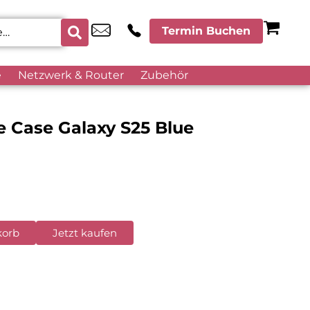
Termin Buchen
e
Netzwerk & Router
Zubehör
 Case Galaxy S25 Blue
korb
Jetzt kaufen