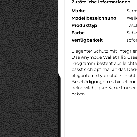
Zusätzliche Informationen
Marke
Sam
Modellbezeichnung
Wall
Produkttyp
Tasc
Farbe
Schw
Verfügbarkeit
sofo
Eleganter Schutz mit integrie
Das Anymode Wallet Flip Case
Programm besteht aus leichtem
passt sich optimal an das Desi
elegantem style schützt nicht
Beschädigungen es bietet auch
deine wichtigste Karte immer G
haben.