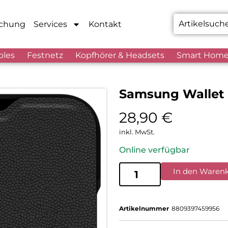
chung
Services
Kontakt
bles
Festnetz
Kopfhörer & Headsets
Smart Hom
Samsung Wallet F
28,90
€
inkl. MwSt.
Online verfügbar
In den Waren
Artikelnummer
8809397459956