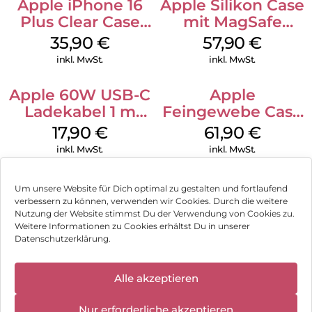
Apple iPhone 16
Apple Silikon Case
Plus Clear Case
mit MagSafe
MagSafe
iPhone 14 Pro
35,90
€
57,90
€
Transparent
(PRODUCT)RED
inkl. MwSt.
inkl. MwSt.
Apple 60W USB-C
Apple
Ladekabel 1 m
Feingewebe Case
Weiß
iPhone 15 Pro
17,90
€
61,90
€
MagSafe Schwarz
inkl. MwSt.
inkl. MwSt.
Um unsere Website für Dich optimal zu gestalten und fortlaufend
verbessern zu können, verwenden wir Cookies. Durch die weitere
Nutzung der Website stimmst Du der Verwendung von Cookies zu.
Impressum
Weitere Informationen zu Cookies erhältst Du in unserer
Datenschutzerklärung.
AGB
Datenschutz
Alle akzeptieren
Vertrag widerrufen
Nur erforderliche akzeptieren