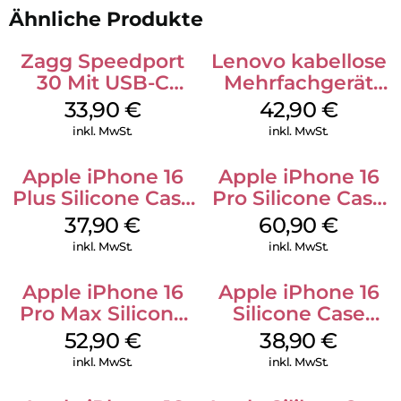
Ähnliche Produkte
Zagg Speedport
Lenovo kabellose
30 Mit USB-C
Mehrfachgerät
Kabel Weiß
Luna Grey
33,90
€
42,90
€
inkl. MwSt.
inkl. MwSt.
Apple iPhone 16
Apple iPhone 16
Plus Silicone Case
Pro Silicone Case
MagSafe Lake
MagSafe Stone
37,90
€
60,90
€
Green
Gray
inkl. MwSt.
inkl. MwSt.
Apple iPhone 16
Apple iPhone 16
Pro Max Silicone
Silicone Case
Case MagSafe
MagSafe
52,90
€
38,90
€
Black
Ultramarine
inkl. MwSt.
inkl. MwSt.